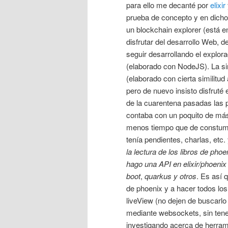
para ello me decanté por
elixir
prueba de concepto y en dicho
un blockchain explorer (está 
disfrutar del desarrollo Web, 
seguir desarrollando el explora
(elaborado con NodeJS). La sin
(elaborado con cierta similitu
pero de nuevo insisto disfruté 
de la cuarentena pasadas las
contaba con un poquito de más 
menos tiempo que de constumbr
tenía pendientes, charlas, et
la lectura de los libros de phoen
hago una API en elixir/phoeni
boot
,
quarkus y otros
. Es así
de phoenix y a hacer todos lo
liveView (no dejen de buscarlo 
mediante websockets, sin tener
investigando acerca de herra