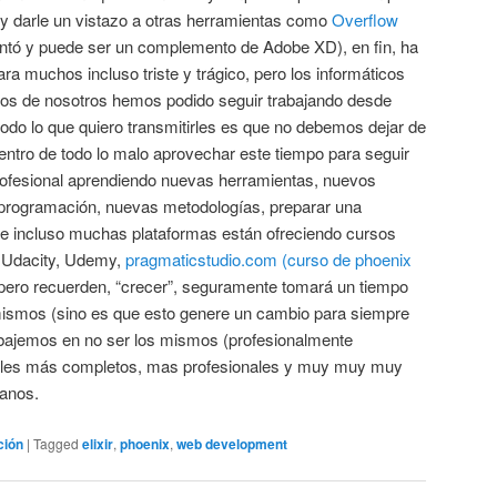
y darle un vistazo a otras herramientas como
Overflow
ntó y puede ser un complemento de Adobe XD), en fin, ha
ara muchos incluso triste y trágico, pero los informáticos
s de nosotros hemos podido seguir trabajando desde
odo lo que quiero transmitirles es que no debemos dejar de
 dentro de todo lo malo aprovechar este tiempo para seguir
profesional aprendiendo nuevas herramientas, nuevos
 programación, nuevas metodologías, preparar una
ue incluso muchas plataformas están ofreciendo cursos
, Udacity, Udemy,
pragmaticstudio.com (curso de phoenix
pero recuerden, “crecer”, seguramente tomará un tiempo
mismos (sino es que esto genere un cambio para siempre
abajemos en no ser los mismos (profesionalmente
rfiles más completos, mas profesionales y muy muy muy
anos.
ción
|
Tagged
elixir
,
phoenix
,
web development