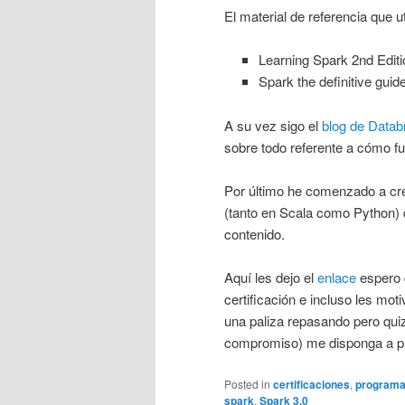
El material de referencia que u
Learning Spark 2nd Editi
Spark the definitive guide
A su vez sigo el
blog de Datab
sobre todo referente a cómo f
Por último he comenzado a cr
(tanto en Scala como Python) 
contenido.
Aquí les dejo el
enlace
espero q
certificación e incluso les m
una paliza repasando pero qui
compromiso) me disponga a pre
Posted in
certificaciones
,
programa
spark
,
Spark 3.0