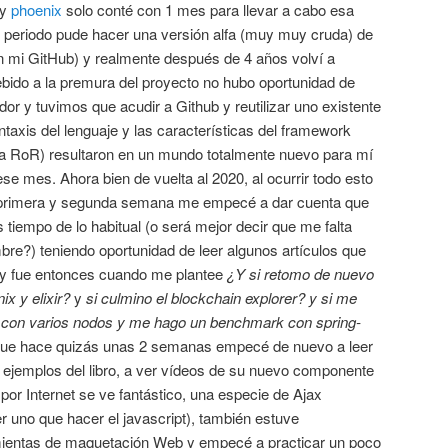
y
phoenix
solo conté con 1 mes para llevar a cabo esa
 periodo pude hacer una versión alfa (muy muy cruda) de
en mi GitHub) y realmente después de 4 años volví a
debido a la premura del proyecto no hubo oportunidad de
dor y tuvimos que acudir a Github y reutilizar uno existente
taxis del lenguaje y las características del framework
d a RoR) resultaron en un mundo totalmente nuevo para mí
ese mes. Ahora bien de vuelta al 2020, al ocurrir todo esto
 primera y segunda semana me empecé a dar cuenta que
tiempo de lo habitual (o será mejor decir que me falta
e?) teniendo oportunidad de leer algunos artículos que
c. y fue entonces cuando me plantee
¿Y si retomo de nuevo
ix y elixir?
y
si culmino el blockchain explorer? y si me
x con varios nodos y me hago un benchmark con spring-
 que hace quizás unas 2 semanas empecé de nuevo a leer
s ejemplos del libro, a ver vídeos de su nuevo componente
por Internet se ve fantástico, una especie de Ajax
 uno que hacer el javascript), también estuve
mientas de maquetación Web y empecé a practicar un poco