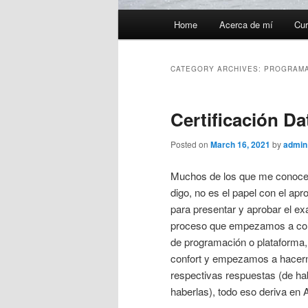
Main
Home
Acerca de mí
Cur
menu
CATEGORY ARCHIVES:
PROGRAMA
Certificación Da
Posted on
March 16, 2021
by
admin
Muchos de los que me conocen 
digo, no es el papel con el ap
para presentar y aprobar el ex
proceso que empezamos a cono
de programación o plataforma,
confort y empezamos a hacer
respectivas respuestas (de ha
haberlas), todo eso deriva 