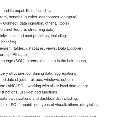
nd its capabilities, including:
ers, benefits, queries, dashboards, compute)
er Connect, data ingestion, other BI tools)
on architecture, streaming data)
cks tools and best practices, including:
 benefits)
ment (tables, databases, views, Data Explorer)
ership, PII data)
nguage (SQL) to complete tasks in the Lakehouse,
uery structure, combining data, aggregations)
ed data objects, roll-ups, windows, cubes)
se (ANSI SQL, working with silver-level data, query
r functions, user-defined functions)
data visualizations and dashboards, including:
ricks SQL capabilities, types of visualizations, storytelling
bricks SQL capabilities, parameterized dashboards and