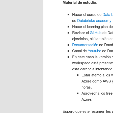
Material de estudio
:
Hacer el curso de
Data 
de
Databricks academy
Hacer el learning plan d
Revisar el
GitHub
de Dat
ejercicios, allí también 
Documentación
de Datab
Canal de
Youtube
de Dat
En este caso la versión
workspace está presente 
esta carencia intentando 
Estar atento a los
Azure como AWS y a
horas.
Aprovecha los free
Azure.
Espero que este resumen les 