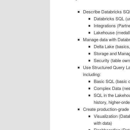
Describe Databricks SQL a
Databricks SQL (us
Integrations (Partn
Lakehouse (medalli
Manage data with Databri
Delta Lake (basics,
Storage and Manage
Security (table own
Use Structured Query La
including:
Basic SQL (basic q
Complex Data (nest
SQL in the Lakehou
history, higher-orde
Create production-grade 
Visualization (Datab
with data)
Dashboarding (Data