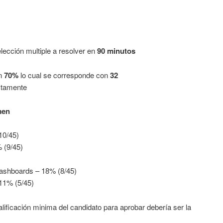
lección multiple a resolver en
90 minutos
n
70%
lo cual se corresponde con
32
ctamente
men
10/45)
 (9/45)
Dashboards – 18% (8/45)
 11% (5/45)
lificación minima del candidato para aprobar debería ser la