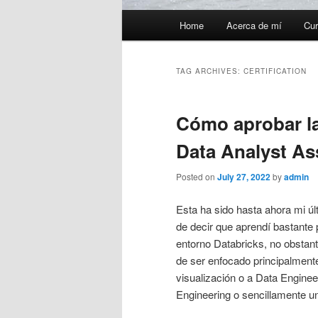
Main
Home
Acerca de mí
Cur
menu
TAG ARCHIVES:
CERTIFICATION
Cómo aprobar la
Data Analyst As
Posted on
July 27, 2022
by
admin
Esta ha sido hasta ahora mi últ
de decir que aprendí bastante 
entorno Databricks, no obstan
de ser enfocado principalmente
visualización o a Data Enginee
Engineering o sencillamente un