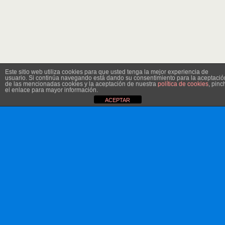
Este sitio web utiliza cookies para que usted tenga la mejor experiencia de
usuario. Si continúa navegando está dando su consentimiento para la aceptació
de las mencionadas cookies y la aceptación de nuestra
política de cookies
, pinc
el enlace para mayor información.
ACEPTAR