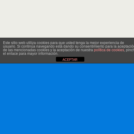
Este sitio web utiliza cookies para que usted tenga la mejor experiencia de
usuario. Si continúa navegando está dando su consentimiento para la aceptació
de las mencionadas cookies y la aceptación de nuestra
política de cookies
, pinc
el enlace para mayor información.
ACEPTAR