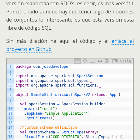
versión elaborada con RDD’s, es decir, es mas versátil.
Por otro lado aunque hay que tener algo de nociones
de conjuntos lo interesante es que esta versión esta
libre de código SQL.
Sin más dilación he aquí el código y el
enlace al
proyecto en Github
.
Scala
1
package
com
.
josedeveloper
2
3
import
org
.
apache
.
spark
.
sql
.
SparkSession
4
import
org
.
apache
.
spark
.
sql
.
types
.
_
5
import
org
.
apache
.
spark
.
sql
.
functions
.
_
6
7
object
SimpleStatisticsWithSparkV2
extends
App
{
8
9
val
sparkSession
=
SparkSession
.
builder
.
10
master
(
"local"
)
11
.
appName
(
"Simple Application"
)
12
.
getOrCreate
(
)
13
14
//custom scheme definition
15
val
customSchema
=
StructType
(
Array
(
16
StructField
(
"COD_DISTRITO"
,
StringType
,
true
)
,