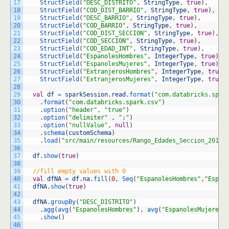
17
StructField
(
"DESC_DISTRITO"
,
StringType
,
true
)
,
18
StructField
(
"COD_DIST_BARRIO"
,
StringType
,
true
)
,
19
StructField
(
"DESC_BARRIO"
,
StringType
,
true
)
,
20
StructField
(
"COD_BARRIO"
,
StringType
,
true
)
,
21
StructField
(
"COD_DIST_SECCION"
,
StringType
,
true
)
,
22
StructField
(
"COD_SECCION"
,
StringType
,
true
)
,
23
StructField
(
"COD_EDAD_INT"
,
StringType
,
true
)
,
24
StructField
(
"EspanolesHombres"
,
IntegerType
,
true
)
,
25
StructField
(
"EspanolesMujeres"
,
IntegerType
,
true
)
,
26
StructField
(
"ExtranjerosHombres"
,
IntegerType
,
true
)
27
StructField
(
"ExtranjerosMujeres"
,
IntegerType
,
true
)
28
29
val
df
=
sparkSession
.
read
.
format
(
"com.databricks.spar
30
.
format
(
"com.databricks.spark.csv"
)
31
.
option
(
"header"
,
"true"
)
32
.
option
(
"delimiter"
,
";"
)
33
.
option
(
"nullValue"
,
null
)
34
.
schema
(
customSchema
)
35
.
load
(
"src/main/resources/Rango_Edades_Seccion_20150
36
37
df
.
show
(
true
)
38
39
//fill empty values with 0
40
val
dfNA
=
df
.
na
.
fill
(
0
,
Seq
(
"EspanolesHombres"
,
"Espan
41
dfNA
.
show
(
true
)
42
43
dfNA
.
groupBy
(
"DESC_DISTRITO"
)
44
.
agg
(
avg
(
"EspanolesHombres"
)
,
avg
(
"EspanolesMujeres"
45
.
show
(
)
46