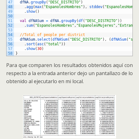
47
dfNA
.
groupBy
(
"DESC_DISTRITO"
)
48
.
agg
(
max
(
"EspanolesHombres"
)
,
stddev
(
"EspanolesHombr
49
.
show
(
)
50
51
val
dfNASum
=
dfNA
.
groupBy
(
df
(
"DESC_DISTRITO"
)
)
52
.
sum
(
"EspanolesHombres"
,
"EspanolesMujeres"
,
"Extranje
53
54
//Total of people per district
55
dfNASum
.
select
(
dfNASum
(
"DESC_DISTRITO"
)
,
(
dfNASum
(
"sum
56
.
sort
(
asc
(
"total"
)
)
57
.
show
(
30
)
58
}
Para que comparen los resultados obtenidos aquí con
respecto a la entrada anterior dejo un pantallazo de lo
obtenido al ejecutarlo en mi local.