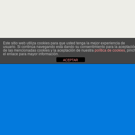
Este sitio web utiliza cookies para que usted tenga la mejor experiencia de
usuario. Si continúa navegando está dando su consentimiento para la aceptació
de las mencionadas cookies y la aceptación de nuestra
política de cookies
, pinc
el enlace para mayor información.
ACEPTAR