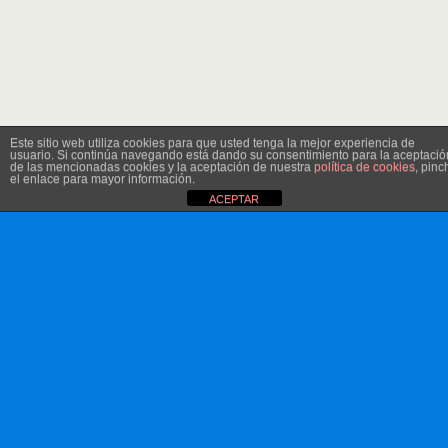
Este sitio web utiliza cookies para que usted tenga la mejor experiencia de
usuario. Si continúa navegando está dando su consentimiento para la aceptació
de las mencionadas cookies y la aceptación de nuestra
política de cookies
, pinc
el enlace para mayor información.
ACEPTAR