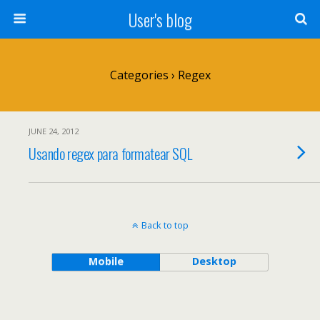
User's blog
Categories ›
Regex
JUNE 24, 2012
Usando regex para formatear SQL
Back to top
Mobile
Desktop