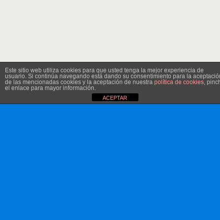
Este sitio web utiliza cookies para que usted tenga la mejor experiencia de
usuario. Si continúa navegando está dando su consentimiento para la aceptació
de las mencionadas cookies y la aceptación de nuestra
política de cookies
, pinc
el enlace para mayor información.
ACEPTAR