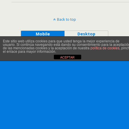
Back to top
Mobile
Desktop
Este sitio web utiliza cookies para que usted tenga la mejor experiencia de
usuario. Si continúa navegando está dando su consentimiento para la aceptació
de las mencionadas cookies y la aceptación de nuestra
política de cookies
, pinc
el enlace para mayor información.
ACEPTAR