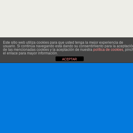
Este sitio web utiliza cookies para que usted tenga la mejor experiencia de
usuario. Si continúa navegando está dando su consentimiento para la aceptació
de las mencionadas cookies y la aceptación de nuestra
política de cookies
, pinc
el enlace para mayor información.
ACEPTAR