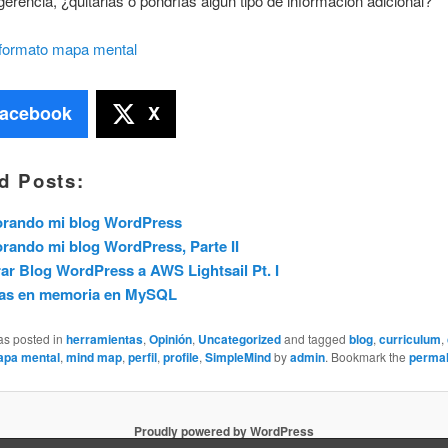
erencia, ¿quitarias o pondrías algún tipo de información adicional?
formato mapa mental
acebook
X
d Posts:
orando mi blog WordPress
rando mi blog WordPress, Parte II
ar Blog WordPress a AWS Lightsail Pt. I
las en memoria en MySQL
as posted in
herramientas
,
Opinión
,
Uncategorized
and tagged
blog
,
curriculum
,
pa mental
,
mind map
,
perfil
,
profile
,
SimpleMind
by
admin
. Bookmark the
permal
Proudly powered by WordPress