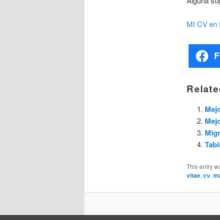
Alguna sug
MI CV en 
F
Relate
Mej
Mejo
Migr
Tab
This entry w
vitae
,
cv
,
ma