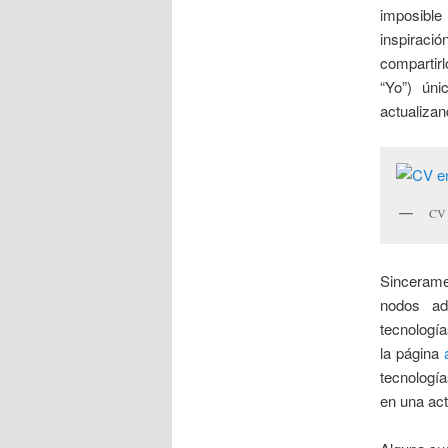
imposible
inspiraci
compartir
“Yo”) ún
actualizan
CV 
Sincerame
nodos ad
tecnología
la página
tecnología
en una act