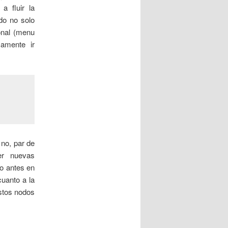
a fluir la
do no solo
onal (menu
amente ir
no, par de
er nuevas
do antes en
cuanto a la
estos nodos