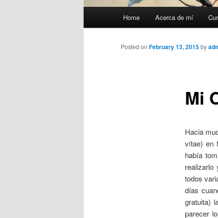
Main
Home
Acerca de mí
Cur
menu
Posted on
February 13, 2015
by
ad
Mi 
Hacia muc
vítae) en
había tom
realizarl
todos vari
días cuan
gratuita)
parecer lo