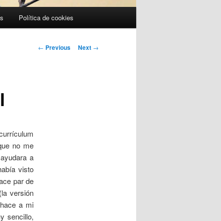
es
Política de cookies
Post
←
Previous
Next
→
navigation
l
currículum
rque no me
 ayudara a
abía visto
hace par de
la versión
 hace a mi
y sencillo,