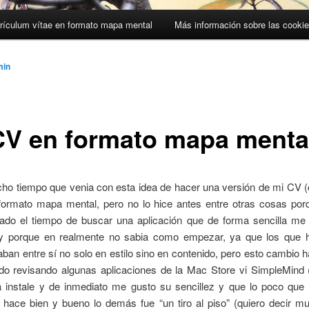
rículum vítae en formato mapa mental
Más información sobre las cooki
min
CV en formato mapa menta
ho tiempo que venia con esta idea de hacer una versión de mi CV (
 formato mapa mental, pero no lo hice antes entre otras cosas po
ado el tiempo de buscar una aplicación que de forma sencilla me
o y porque en realmente no sabia como empezar, ya que los que h
aban entre sí no solo en estilo sino en contenido, pero esto cambio 
do revisando algunas aplicaciones de la Mac Store vi SimpleMind (
 la instale y de inmediato me gusto su sencillez y que lo poco que
 hace bien y bueno lo demás fue “un tiro al piso” (quiero decir mu