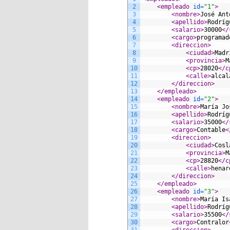
2
<empleado 
id
=
"1"
>
3
<nombre>
José Ant
4
<apellido>
Rodríg
5
<salario>
30000
</
6
<cargo>
programad
7
<direccion>
8
<ciudad>
Madr
9
<provincia>
M
10
<cp>
28020
</c
11
<calle>
alcal
12
</direccion>
13
</empleado>
14
<empleado 
id
=
"2"
>
15
<nombre>
María Jo
16
<apellido>
Rodríg
17
<salario>
35000
</
18
<cargo>
Contable
<
19
<direccion>
20
<ciudad>
Cosl
21
<provincia>
M
22
<cp>
28820
</c
23
<calle>
henar
24
</direccion>
25
</empleado>
26
<empleado 
id
=
"3"
>
27
<nombre>
María Is
28
<apellido>
Rodríg
29
<salario>
35500
</
30
<cargo>
Contralor
31
<direccion>