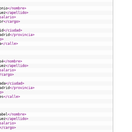
onio
</nombre>
uez
</apellido>
salario>
or
</cargo>
id
</ciudad>
adrid
</provincia>
p>
a
</calle>
sé
</nombre>
uez
</apellido>
salario>
/cargo>
ada
</ciudad>
adrid
</provincia>
p>
es
</calle>
abel
</nombre>
uez
</apellido>
salario>
</cargo>