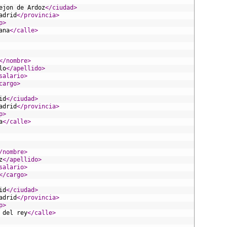
ejon de Ardoz
</ciudad>
adrid
</provincia>
p>
ana
</calle>
</nombre>
lo
</apellido>
salario>
cargo>
id
</ciudad>
adrid
</provincia>
p>
a
</calle>
/nombre>
z
</apellido>
salario>
</cargo>
id
</ciudad>
adrid
</provincia>
p>
 del rey
</calle>