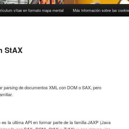
rículum vítae en formato mapa mental
Más información sobre las cooki
n StAX
ar parsing de documentos XML con DOM o SAX, pero
miliar.
es la ultima API en formar parte de la familia JAXP (Java