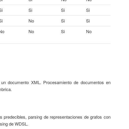
Si
Si
Si
Si
Si
No
Si
Si
No
No
Si
No
de un documento XML. Procesamiento de documentos en
mbrica.
s predecibles, parsing de representaciones de grafos con
arsing de WDSL.