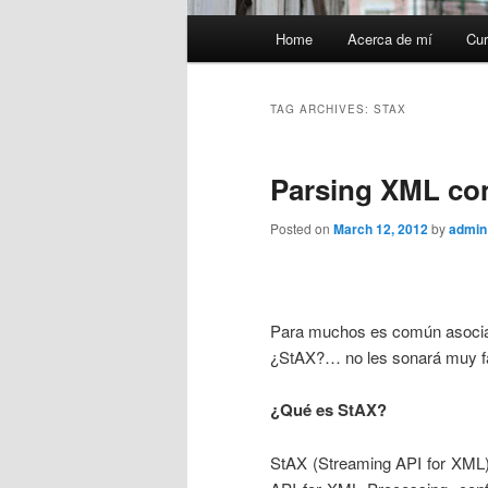
Main
Home
Acerca de mí
Cur
menu
TAG ARCHIVES:
STAX
Parsing XML co
Posted on
March 12, 2012
by
admin
Para muchos es común asoci
¿StAX?… no les sonará muy fa
¿Qué es StAX?
StAX (Streaming API for XML) 