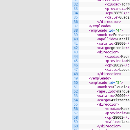
32
<ciudad>
Torr
33
<provincia>
M
34
<cp>
28850
</c
35
<calle>
Guadi
36
</direccion>
37
</empleado>
38
<empleado 
id
=
"4"
>
39
<nombre>
Fernando
40
<apellido>
Carril
41
<salario>
28000
</
42
<cargo>
gerente
</
43
<direccion>
44
<ciudad>
Madr
45
<provincia>
M
46
<cp>
28029
</c
47
<calle>
Lader
48
</direccion>
49
</empleado>
50
<empleado 
id
=
"5"
>
51
<nombre>
Claudia
<
52
<apellido>
marque
53
<salario>
20000
</
54
<cargo>
Asistenta
55
<direccion>
56
<ciudad>
Madr
57
<provincia>
M
58
<cp>
28002
</c
59
<calle>
clara
60
</direccion>