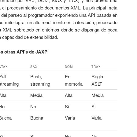
nformado por SAX, DOM, StAX y TrAX) y nos provee una
 el procesamiento de documentos XML. La principal meta
ol del parseo al programador exponiendo una API basada en
ermite lograr un alto rendimiento en la iteración, procesado
s XML sobretodo en entornos donde se disponga de poca
 capacidad de extensibilidad.
s otras API’s de JAXP
STAX
SAX
DOM
TRAX
Pull,
Push,
En
Regla
streaming
streaming
memoria
XSLT
Alta
Media
Alta
Media
No
No
Si
Si
Buena
Buena
Varia
Varia
Si
Si
No
No