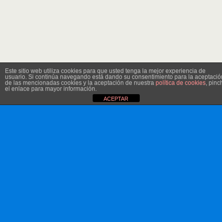
Este sitio web utiliza cookies para que usted tenga la mejor experiencia de
usuario. Si continúa navegando está dando su consentimiento para la aceptació
de las mencionadas cookies y la aceptación de nuestra
política de cookies
, pinc
el enlace para mayor información.
ACEPTAR