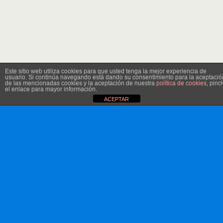
Este sitio web utiliza cookies para que usted tenga la mejor experiencia de
usuario. Si continúa navegando está dando su consentimiento para la aceptació
de las mencionadas cookies y la aceptación de nuestra
política de cookies
, pinc
el enlace para mayor información.
ACEPTAR