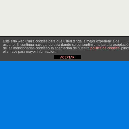
Este sitio web utiliza cookies para que usted tenga la mejor experiencia de
usuario. Si continúa navegando está dando su consentimiento para la aceptació
de las mencionadas cookies y la aceptación de nuestra
política de cookies
, pinc
el enlace para mayor información.
ACEPTAR