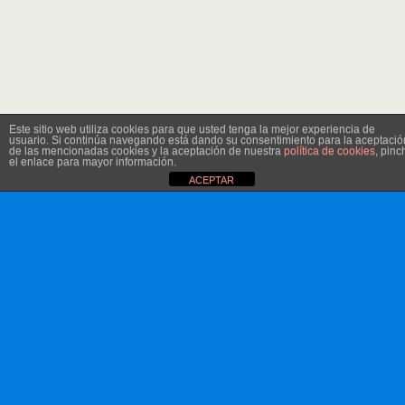
Este sitio web utiliza cookies para que usted tenga la mejor experiencia de
usuario. Si continúa navegando está dando su consentimiento para la aceptació
de las mencionadas cookies y la aceptación de nuestra
política de cookies
, pinc
el enlace para mayor información.
ACEPTAR