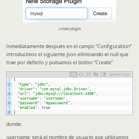
create plugin
Inmediatamente después en el campo “Configuration”
introducimos el siguiente json eliminando el null que
trae por defecto y pulsamos el botón “Create”
JavaScript
1
{
2
"type"
:
"jdbc"
,
3
"driver"
:
"com.mysql.jdbc.Driver"
,
4
"url"
:
"jdbc:mysql://localhost:3306"
,
5
"username"
:
"username"
,
6
"password"
:
"mypassword"
,
7
"enabled"
:
true
8
}
donde:
username: será el nombre de usuario que utilizamos