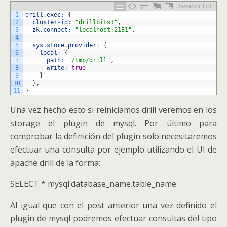
JavaScript
1
drill
.
exec
:
{
2
cluster
-
id
:
"drillbits1"
,
3
zk
.
connect
:
"localhost:2181"
,
4
5
sys
.
store
.
provider
:
{
6
local
:
{
7
path
:
"/tmp/drill"
,
8
write
:
true
9
}
10
}
,
11
}
Una vez hecho esto si reiniciamos drill veremos en los
storage el plugin de mysql. Por último para
comprobar la definición del plugin solo necesitaremos
efectuar una consulta por ejemplo utilizando el UI de
apache drill de la forma:
SELECT * mysql.database_name.table_name
Al igual que con el post anterior una vez definido el
plugin de mysql podremos efectuar consultas del tipo